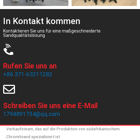
In Kontakt kommen
Kontaktieren Sie uns für eine maßgeschneiderte
Sandqualitätslösung
Rufen Sie uns an
+86 371-63211282
Schreiben Sie uns eine E-Mail
1794891734@qq.com
Zhengzhou Haixu Abrasives Co., Ltd wurde 1999 gegründet und
verfügt über 20 Jahre Produktionserfahrung und ein erfahrenes
Verkaufsteam, das auf die Produktion von südafrikanischem
Chromitsand spezialisiert ist.