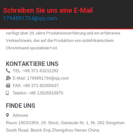
Schreiben Sie uns eine E-Mail
1794891734@qq.com
Zhengzhou Haixu Abrasives Co., Ltd wurde 1999 gegründet und
verfügt über 20 Jahre Produktionserfahrung und ein erfahrenes
Verkaufsteam, das auf die Produktion von südafrikanischem
Chromitsand spezialisiert ist.
KONTAKTIERE UNS
TEL: +86 371-63211282
E-Mail: 1794891734@qq.com
FAX: +86 371-60305637
Telefon: +86 13526810975
FINDE UNS
Adresse
Raum 1903/1904, 19. Stock, Gebäude Nr. 1, Nr. 262 Songshan
South Road, Bezirk Erqi Zhengzhou Henan China