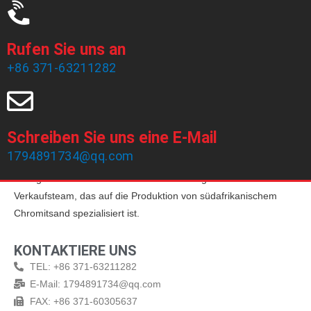
Rufen Sie uns an
+86 371-63211282
Schreiben Sie uns eine E-Mail
1794891734@qq.com
Zhengzhou Haixu Abrasives Co., Ltd wurde 1999 gegründet und
verfügt über 20 Jahre Produktionserfahrung und ein erfahrenes
Verkaufsteam, das auf die Produktion von südafrikanischem
Chromitsand spezialisiert ist.
KONTAKTIERE UNS
TEL: +86 371-63211282
E-Mail: 1794891734@qq.com
FAX: +86 371-60305637