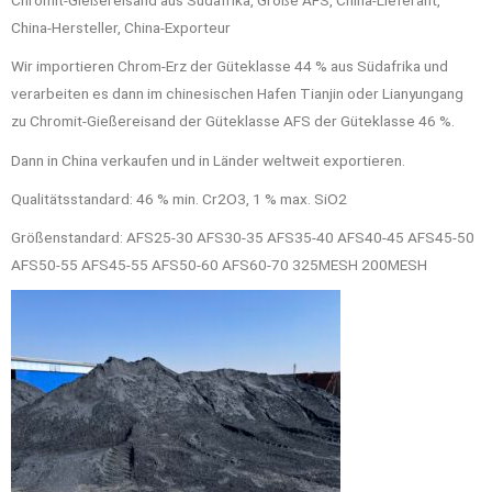
Chromit-Gießereisand aus Südafrika, Größe AFS, China-Lieferant,
China-Hersteller, China-Exporteur
Wir importieren Chrom-Erz der Güteklasse 44 % aus Südafrika und
verarbeiten es dann im chinesischen Hafen Tianjin oder Lianyungang
zu Chromit-Gießereisand der Güteklasse AFS der Güteklasse 46 %.
Dann in China verkaufen und in Länder weltweit exportieren.
Qualitätsstandard: 46 % min. Cr2O3, 1 % max. SiO2
Größenstandard: AFS25-30 AFS30-35 AFS35-40 AFS40-45 AFS45-50
AFS50-55 AFS45-55 AFS50-60 AFS60-70 325MESH 200MESH